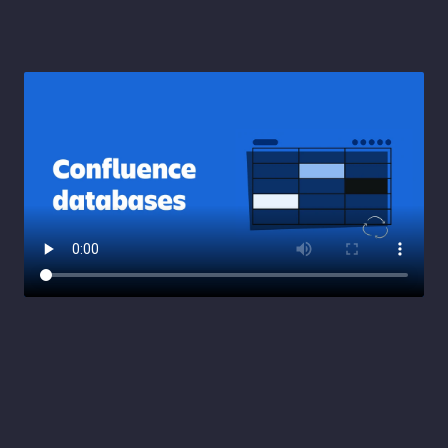
X
i
u
q
i
W
a
n
g
P
r
o
j
e
c
t
C
l
i
e
n
t
R
o
l
e